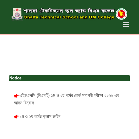
Skip
to
content
Notice
এইচএসসি (বিএমটি) ১ম ও ২য় বর্ষের বোর্ড সমাপনী পরীক্ষা ২০২৬ এর
আসন বিন্যাস
১ম ও ২য় বর্ষের ক্লাস রুটিন